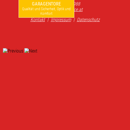
F +43 6219 7988
GARAGENTORE
office@innofence.at
Qualität und Sicherheit, Optik und
Komfort
Kontakt
|
Impressum
|
Datenschutz