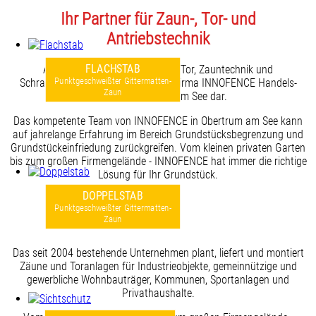
Ihr Partner für Zaun-, Tor- und
Antriebstechnik
FLACHSTAB
Als innovativer Partner für Tür, Tor, Zauntechnik und
Punktgeschweißter Gittermatten-
Schraubfundamente Stellt sich die Firma INNOFENCE Handels-
Zaun
GmbH in Obertrum am See dar.
Das kompetente Team von INNOFENCE in Obertrum am See kann
auf jahrelange Erfahrung im Bereich Grundstücksbegrenzung und
Grundstückeinfriedung zurückgreifen. Vom kleinen privaten Garten
bis zum großen Firmengelände - INNOFENCE hat immer die richtige
Lösung für Ihr Grundstück.
DOPPELSTAB
Punktgeschweißter Gittermatten-
Zaun
Das seit 2004 bestehende Unternehmen plant, liefert und montiert
Zäune und Toranlagen für Industrieobjekte, gemeinnützige und
gewerbliche Wohnbauträger, Kommunen, Sportanlagen und
Privathaushalte.