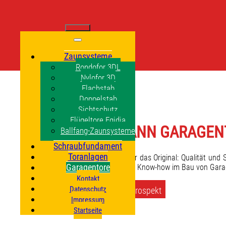
Zaunsysteme
Rondofor 3DL
Nylofor 3D
Flachstab
Doppelstab
Sichtschutz
Flügeltore Egidia
HÖRMANN GARAGEN
Ballfang-Zaunsysteme
Schraubfundament
Toranlagen
Alles spricht für das Original: Qualität un
Garagentore
über 50 Jahren Know-how im Bau von Gara
Kontakt
Datenschutz
Produktprospekt
Impressum
Startseite