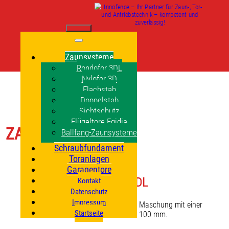
Zaunsysteme
Rondofor 3DL
Nylofor 3D
Flachstab
Doppelstab
Sichtschutz
Flügeltore Egidia
ZAUNSYSTEME
Ballfang-Zaunsysteme
Schraubfundament
Toranlagen
Garagentore
Rondofor 3DL
Kontakt
Datenschutz
Impressum
Rondofor 3DL hat eine rechteckige Maschung mit einer
Startseite
Maschenweite von 55 x 100 mm.