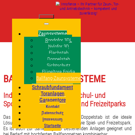
Zaunsysteme
Rondofor 3DL
Nylofor 3D
Flachstab
Doppelstab
Sichtschutz
Flügeltore Egidia
BALLFANG-ZAUNSYSTEME
Ballfang-Zaunsysteme
Schraubfundament
Toranlagen
Individuelle Lösungen für Schul- und
Garagentore
Sportanlagen sowie Spiel- und Freizeitparks
Kontakt
Datenschutz
Das Ballfangsystem mit Gittermatten Doppelstab ist die ideale
Impressum
Lösung für Schul- und Sportanlagen sowie Spiel- und Freizeitspark.
Startseite
Es ist auch zur Sanierung von bestehenden Anlagen geeignet und
bei Bedarf mit hochfesten Ballfangnetzen kombinierbar.